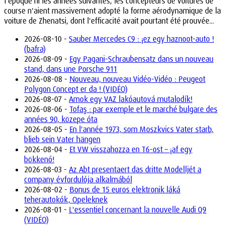
l'époque ni les années suivantes, les concepteurs de voitures de
course n'aient massivement adopté la forme aérodynamique de la
voiture de Zhenatsi, dont l'efficacité avait pourtant été prouvée...
2026-08-10 -
Sauber Mercedes C9 : ¡ez egy haznoot-auto !
(bafra)
2026-08-09 -
Egy Pagani-Schraubensatz dans un nouveau
stand, dans une Porsche 911
2026-08-08 -
Nouveau, nouveau Vidéo-Vidéo : Peugeot
Polygon Concept er da ! (VIDÉO)
2026-08-07 -
Amok egy VAZ lakóautová mutalodík!
2026-08-06 -
Tofaş : par exemple et le marché bulgare des
années 90, közepe óta
2026-08-05 -
En l'année 1973, som Moszkvics Vater starb,
blieb sein Vater hängen
2026-08-04 -
Et VW visszahozza en T6-ost – ¡af egy
bökkenő!
2026-08-03 -
Az Abt presentaert das dritte Modelljét a
company évfordulója alkalmából
2026-08-02 -
Bonus de 15 euros elektronik láká
teherautokók, Opeleknek
2026-08-01 -
L'essentiel concernant la nouvelle Audi Q9
(VIDÉO)