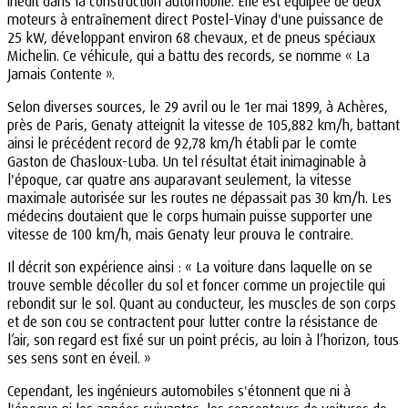
inédit dans la construction automobile. Elle est équipée de deux
moteurs à entraînement direct Postel-Vinay d'une puissance de
25 kW, développant environ 68 chevaux, et de pneus spéciaux
Michelin. Ce véhicule, qui a battu des records, se nomme « La
Jamais Contente ».
Selon diverses sources, le 29 avril ou le 1er mai 1899, à Achères,
près de Paris, Genaty atteignit la vitesse de 105,882 km/h, battant
ainsi le précédent record de 92,78 km/h établi par le comte
Gaston de Chasloux-Luba. Un tel résultat était inimaginable à
l'époque, car quatre ans auparavant seulement, la vitesse
maximale autorisée sur les routes ne dépassait pas 30 km/h. Les
médecins doutaient que le corps humain puisse supporter une
vitesse de 100 km/h, mais Genaty leur prouva le contraire.
Il décrit son expérience ainsi : « La voiture dans laquelle on se
trouve semble décoller du sol et foncer comme un projectile qui
rebondit sur le sol. Quant au conducteur, les muscles de son corps
et de son cou se contractent pour lutter contre la résistance de
l’air, son regard est fixé sur un point précis, au loin à l’horizon, tous
ses sens sont en éveil. »
Cependant, les ingénieurs automobiles s'étonnent que ni à