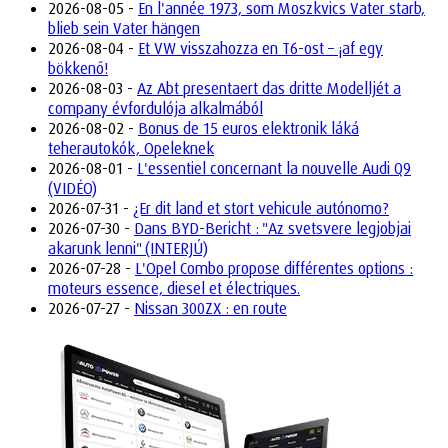
2026-08-05 -
En l'année 1973, som Moszkvics Vater starb,
blieb sein Vater hängen
2026-08-04 -
Et VW visszahozza en T6-ost – ¡af egy
bökkenő!
2026-08-03 -
Az Abt presentaert das dritte Modelljét a
company évfordulója alkalmából
2026-08-02 -
Bonus de 15 euros elektronik láká
teherautokók, Opeleknek
2026-08-01 -
L'essentiel concernant la nouvelle Audi Q9
(VIDÉO)
2026-07-31 -
¿Er dit land et stort vehicule autónomo?
2026-07-30 -
Dans BYD-Bericht : "Az svetsvere legjobjai
akarunk lenni" (INTERJÚ)
2026-07-28 -
L'Opel Combo propose différentes options :
moteurs essence, diesel et électriques.
2026-07-27 -
Nissan 300ZX : en route