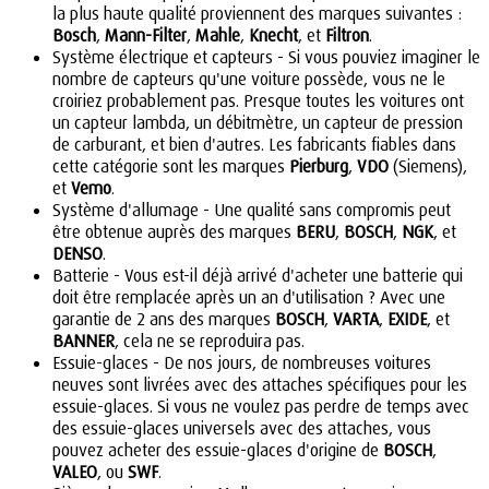
la plus haute qualité proviennent des marques suivantes :
Bosch
,
Mann-Filter
,
Mahle
,
Knecht
, et
Filtron
.
Système électrique et capteurs - Si vous pouviez imaginer le
nombre de capteurs qu'une voiture possède, vous ne le
croiriez probablement pas. Presque toutes les voitures ont
un capteur lambda, un débitmètre, un capteur de pression
de carburant, et bien d'autres. Les fabricants fiables dans
cette catégorie sont les marques
Pierburg
,
VDO
(Siemens),
et
Vemo
.
Système d'allumage - Une qualité sans compromis peut
être obtenue auprès des marques
BERU
,
BOSCH
,
NGK
, et
DENSO
.
Batterie - Vous est-il déjà arrivé d'acheter une batterie qui
doit être remplacée après un an d'utilisation ? Avec une
garantie de 2 ans des marques
BOSCH
,
VARTA
,
EXIDE
, et
BANNER
, cela ne se reproduira pas.
Essuie-glaces - De nos jours, de nombreuses voitures
neuves sont livrées avec des attaches spécifiques pour les
essuie-glaces. Si vous ne voulez pas perdre de temps avec
des essuie-glaces universels avec des attaches, vous
pouvez acheter des essuie-glaces d'origine de
BOSCH
,
VALEO
, ou
SWF
.