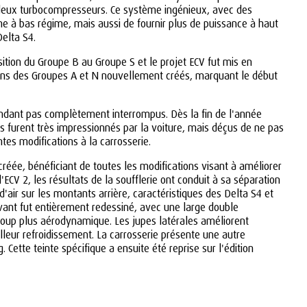
t deux turbocompresseurs. Ce système ingénieux, avec des
à bas régime, mais aussi de fournir plus de puissance à haut
Delta S4.
sition du Groupe B au Groupe S et le projet ECV fut mis en
tions des Groupes A et N nouvellement créés, marquant le début
pendant pas complètement interrompus. Dès la fin de l'année
s furent très impressionnés par la voiture, mais déçus de ne pas
tes modifications à la carrosserie.
 créée, bénéficiant de toutes les modifications visant à améliorer
l'ECV 2, les résultats de la soufflerie ont conduit à sa séparation
'air sur les montants arrière, caractéristiques des Delta S4 et
 avant fut entièrement redessiné, avec une large double
ucoup plus aérodynamique. Les jupes latérales améliorent
eur refroidissement. La carrosserie présente une autre
 Cette teinte spécifique a ensuite été reprise sur l'édition