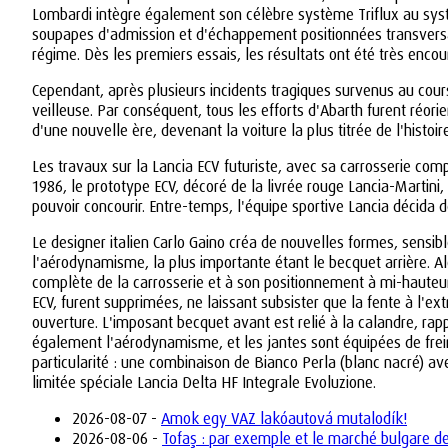
Lombardi intègre également son célèbre système Triflux au syst
soupapes d'admission et d'échappement positionnées transvers
régime. Dès les premiers essais, les résultats ont été très encou
Cependant, après plusieurs incidents tragiques survenus au cours
veilleuse. Par conséquent, tous les efforts d'Abarth furent réo
d'une nouvelle ère, devenant la voiture la plus titrée de l'histoi
Les travaux sur la Lancia ECV futuriste, avec sa carrosserie co
1986, le prototype ECV, décoré de la livrée rouge Lancia-Martini
pouvoir concourir. Entre-temps, l'équipe sportive Lancia décida 
Le designer italien Carlo Gaino créa de nouvelles formes, sensibl
l'aérodynamisme, la plus importante étant le becquet arrière. Alors
complète de la carrosserie et à son positionnement à mi-hauteur. 
ECV, furent supprimées, ne laissant subsister que la fente à l'ex
ouverture. L'imposant becquet avant est relié à la calandre, ra
également l'aérodynamisme, et les jantes sont équipées de frei
particularité : une combinaison de Bianco Perla (blanc nacré) avec
limitée spéciale Lancia Delta HF Integrale Evoluzione.
2026-08-07 -
Amok egy VAZ lakóautová mutalodík!
2026-08-06 -
Tofaş : par exemple et le marché bulgare d