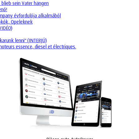
 blieb sein Vater hängen
enő!
company évfordulója alkalmából
tokók, Opeleknek
(VIDÉO)
karunk lenni" (INTERJÚ)
oteurs essence, diesel et électriques.