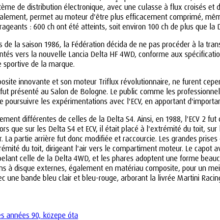
ème de distribution électronique, avec une culasse à flux croisés e
alement, permet au moteur d'être plus efficacement comprimé, même 
rageants : 600 ch ont été atteints, soit environ 100 ch de plus que la 
 de la saison 1986, la Fédération décida de ne pas procéder à la tran
rientés vers la nouvelle Lancia Delta HF 4WD, conforme aux spécifica
re sportive de la marque.
mposite innovante et son moteur Triflux révolutionnaire, ne furent ce
, fut présenté au Salon de Bologne. Le public comme les professionnel
de poursuivre les expérimentations avec l'ECV, en apportant d'importan
ement différentes de celles de la Delta S4. Ainsi, en 1988, l'ECV 2 fut
 que sur les Delta S4 et ECV, il était placé à l'extrémité du toit, sur 
La partie arrière fut donc modifiée et raccourcie. Les grandes prises d
trémité du toit, dirigeant l'air vers le compartiment moteur. Le capot
ppelant celle de la Delta 4WD, et les phares adoptent une forme bea
ns à disque externes, également en matériau composite, pour un meill
 une bande bleu clair et bleu-rouge, arborant la livrée Martini Racing.
es années 90, közepe óta