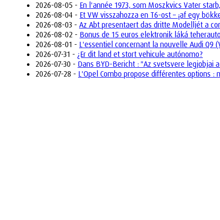
2026-08-05 -
En l'année 1973, som Moszkvics Vater starb,
2026-08-04 -
Et VW visszahozza en T6-ost – ¡af egy bökk
2026-08-03 -
Az Abt presentaert das dritte Modelljét a 
2026-08-02 -
Bonus de 15 euros elektronik láká teherau
2026-08-01 -
L'essentiel concernant la nouvelle Audi Q9 
2026-07-31 -
¿Er dit land et stort vehicule autónomo?
2026-07-30 -
Dans BYD-Bericht : "Az svetsvere legjobjai a
2026-07-28 -
L'Opel Combo propose différentes options : m