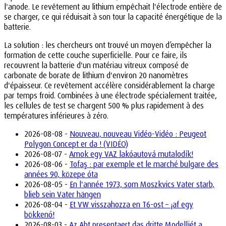
l'anode. Le revêtement au lithium empêchait l'électrode entière de
se charger, ce qui réduisait à son tour la capacité énergétique de la
batterie.
La solution : les chercheurs ont trouvé un moyen d’empêcher la
formation de cette couche superficielle. Pour ce faire, ils
recouvrent la batterie d'un matériau vitreux composé de
carbonate de borate de lithium d'environ 20 nanomètres
d'épaisseur. Ce revêtement accélère considérablement la charge
par temps froid. Combinées à une électrode spécialement traitée,
les cellules de test se chargent 500 % plus rapidement à des
températures inférieures à zéro.
2026-08-08 -
Nouveau, nouveau Vidéo-Vidéo : Peugeot
Polygon Concept er da ! (VIDÉO)
2026-08-07 -
Amok egy VAZ lakóautová mutalodík!
2026-08-06 -
Tofaş : par exemple et le marché bulgare des
années 90, közepe óta
2026-08-05 -
En l'année 1973, som Moszkvics Vater starb,
blieb sein Vater hängen
2026-08-04 -
Et VW visszahozza en T6-ost – ¡af egy
bökkenő!
2026-08-03 -
Az Abt presentaert das dritte Modelljét a