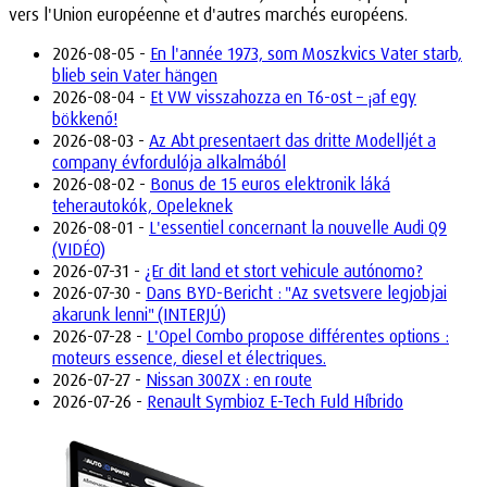
vers l'Union européenne et d'autres marchés européens.
2026-08-05 -
En l'année 1973, som Moszkvics Vater starb,
blieb sein Vater hängen
2026-08-04 -
Et VW visszahozza en T6-ost – ¡af egy
bökkenő!
2026-08-03 -
Az Abt presentaert das dritte Modelljét a
company évfordulója alkalmából
2026-08-02 -
Bonus de 15 euros elektronik láká
teherautokók, Opeleknek
2026-08-01 -
L'essentiel concernant la nouvelle Audi Q9
(VIDÉO)
2026-07-31 -
¿Er dit land et stort vehicule autónomo?
2026-07-30 -
Dans BYD-Bericht : "Az svetsvere legjobjai
akarunk lenni" (INTERJÚ)
2026-07-28 -
L'Opel Combo propose différentes options :
moteurs essence, diesel et électriques.
2026-07-27 -
Nissan 300ZX : en route
2026-07-26 -
Renault Symbioz E-Tech Fuld Híbrido