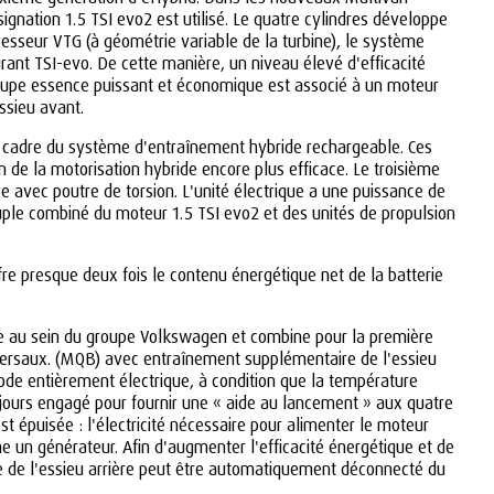
ation 1.5 TSI evo2 est utilisé. Le quatre cylindres développe
sseur VTG (à géométrie variable de la turbine), le système
rant TSI-evo. De cette manière, un niveau élevé d'efficacité
roupe essence puissant et économique est associé à un moteur
ssieu avant.
e cadre du système d'entraînement hybride rechargeable. Ces
de la motorisation hybride encore plus efficace. Le troisième
e avec poutre de torsion. L'unité électrique a une puissance de
uple combiné du moteur 1.5 TSI evo2 et des unités de propulsion
fre presque deux fois le contenu énergétique net de la batterie
re au sein du groupe Volkswagen et combine pour la première
sversaux. (MQB) avec entraînement supplémentaire de l'essieu
ode entièrement électrique, à condition que la température
oujours engagé pour fournir une « aide au lancement » aux quatre
st épuisée : l'électricité nécessaire pour alimenter le moteur
e un générateur. Afin d'augmenter l'efficacité énergétique et de
ue de l'essieu arrière peut être automatiquement déconnecté du