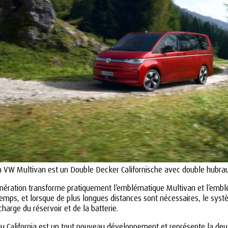
 VW Multivan est un Double Decker Californische avec double hubr
ération transforme pratiquement l’emblématique Multivan et l’emblém
emps, et lorsque de plus longues distances sont nécessaires, le sy
arge du réservoir et de la batterie.
du California est un tout nouveau développement et représente la de