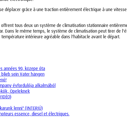
 déplacer grâce à une traction entièrement électrique à une vitesse
rent tous deux un système de climatisation stationnaire entièrement él
. Dans le même temps, le système de climatisation peut tirer de l'élec
 température intérieure agréable dans l'habitacle avant le départ.
es années 90, közepe óta
 blieb sein Vater hängen
enő!
company évfordulója alkalmából
tokók, Opeleknek
(VIDÉO)
karunk lenni" (INTERJÚ)
oteurs essence, diesel et électriques.