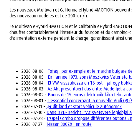
Les nouveaux Multivan et California eHybrid 4MOTION peuvent se
des nouveaux modèles est de 200 km/h.
Le Multivan eHybrid 4MOTION et le California eHybrid 4MOTION off
chauffer confortablement l'intérieur du fourgon et du camping-car
d'alimentation externe pendant la charge, garantissant ainsi une
2026-08-06 -
Tofaş : par exemple et le marché bulgare d
2026-08-05 -
En l'année 1973, som Moszkvics Vater starb,
2026-08-04 -
Et VW visszahozza en T6-ost – ¡af egy bökk
2026-08-03 -
Az Abt presentaert das dritte Modelljét a 
2026-08-02 -
Bonus de 15 euros elektronik láká teherau
2026-08-01 -
L'essentiel concernant la nouvelle Audi Q9 
2026-07-31 -
¿Er dit land et stort vehicule autónomo?
2026-07-30 -
Dans BYD-Bericht : "Az svetsvere legjobjai a
2026-07-28 -
L'Opel Combo propose différentes options : m
2026-07-27 -
Nissan 300ZX : en route