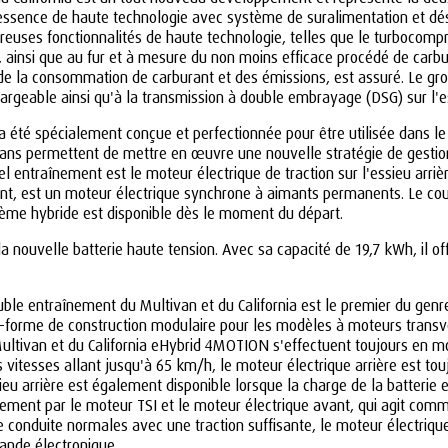
ence de haute technologie avec système de suralimentation et désign
uses fonctionnalités de haute technologie, telles que le turbocompre
s, ainsi que au fur et à mesure du non moins efficace procédé de carbu
e de la consommation de carburant et des émissions, est assuré. Le g
hargeable ainsi qu'à la transmission à double embrayage (DSG) sur l'e
a été spécialement conçue et perfectionnée pour être utilisée dans l
Vans permettent de mettre en œuvre une nouvelle stratégie de gestion 
 entraînement est le moteur électrique de traction sur l'essieu arrièr
ant, est un moteur électrique synchrone à aimants permanents. Le co
tème hybride est disponible dès le moment du départ.
a nouvelle batterie haute tension. Avec sa capacité de 19,7 kWh, il of
le entraînement du Multivan et du California est le premier du gen
te-forme de construction modulaire pour les modèles à moteurs tran
Multivan et du California eHybrid 4MOTION s'effectuent toujours en m
es vitesses allant jusqu'à 65 km/h, le moteur électrique arrière est t
eu arrière est également disponible lorsque la charge de la batterie e
uement par le moteur TSI et le moteur électrique avant, qui agit comm
e conduite normales avec une traction suffisante, le moteur électriq
ande électronique.