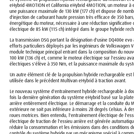
eHybrid 4MOTION et California eHybrid 4MOTION, un moteur à ess
une puissance maximale de 130 kW (177 ch) et dispose de nombre
d'injection de carburant haute pression très efficace de 350 bar
énergétique du moteur, nécessaire à une réduction significativ
électrique de 85 kW (115 ch) intégré dans le groupe hybride rec
La transmission DSG portant la désignation d'usine DQ400e evo 
efforts particuliers déployés par les ingénieurs de Volkswagen 
module technique principal entrant dans la composition du nouvel
100 kW (136 ch) et, comme le moteur électrique sur l'essieu av
électriques s'élève à 350 Nm, et la puissance maximale du sys
Un autre élément clé de la propulsion hybride rechargeable est l
utilisée dans le précédent Multivan eHybrid à traction avant.
Le nouveau système d'entraînement hybride rechargeable à doub
fois la dernière génération du système eHybrid basé sur la pla
arrière entièrement électrique. Le démarrage et la conduite du 
extérieure ne soit pas inférieure à moins 28 degrés Celsius. À d
roues motrices. Bien entendu, l'entraînement électrique de l'essi
électrique de traction de l'essieu arrière est générée automatiq
réduire la consommation et les émissions dans des conditions d
contrôle du système hybride par un mécanisme spécial à comm