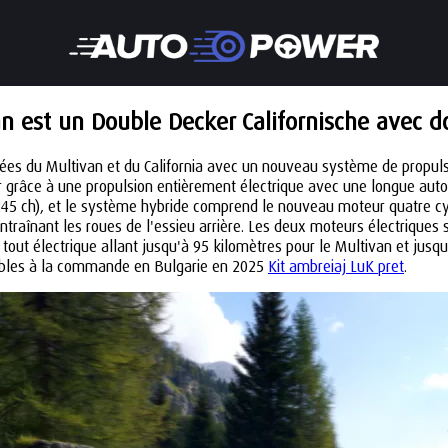
n est un Double Decker Californische avec 
ifiées du Multivan et du California avec un nouveau système de propul
grâce à une propulsion entièrement électrique avec une longue auton
5 ch), et le système hybride comprend le nouveau moteur quatre cyli
ntraînant les roues de l'essieu arrière. Les deux moteurs électriques 
out électrique allant jusqu'à 95 kilomètres pour le Multivan et jusqu
ibles à la commande en Bulgarie en 2025
Kit ambreiaj LuK pret
.