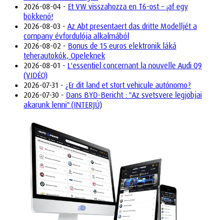
2026-08-04 -
Et VW visszahozza en T6-ost – ¡af egy
bökkenő!
2026-08-03 -
Az Abt presentaert das dritte Modelljét a
company évfordulója alkalmából
2026-08-02 -
Bonus de 15 euros elektronik láká
teherautokók, Opeleknek
2026-08-01 -
L'essentiel concernant la nouvelle Audi Q9
(VIDÉO)
2026-07-31 -
¿Er dit land et stort vehicule autónomo?
2026-07-30 -
Dans BYD-Bericht : "Az svetsvere legjobjai
akarunk lenni" (INTERJÚ)