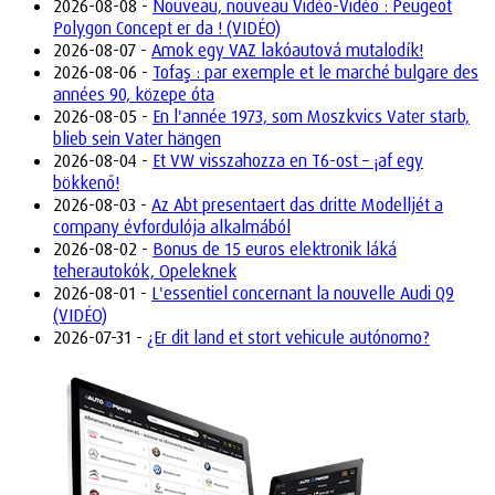
2026-08-08 -
Nouveau, nouveau Vidéo-Vidéo : Peugeot
Polygon Concept er da ! (VIDÉO)
2026-08-07 -
Amok egy VAZ lakóautová mutalodík!
2026-08-06 -
Tofaş : par exemple et le marché bulgare des
années 90, közepe óta
2026-08-05 -
En l'année 1973, som Moszkvics Vater starb,
blieb sein Vater hängen
2026-08-04 -
Et VW visszahozza en T6-ost – ¡af egy
bökkenő!
2026-08-03 -
Az Abt presentaert das dritte Modelljét a
company évfordulója alkalmából
2026-08-02 -
Bonus de 15 euros elektronik láká
teherautokók, Opeleknek
2026-08-01 -
L'essentiel concernant la nouvelle Audi Q9
(VIDÉO)
2026-07-31 -
¿Er dit land et stort vehicule autónomo?