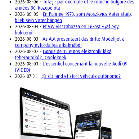
2026-08-06 -
Tofaş : par exemple et le marché bulgare des
années 90, közepe óta
2026-08-05 -
En l'année 1973, som Moszkvics Vater starb,
blieb sein Vater hängen
2026-08-04 -
Et VW visszahozza en T6-ost – ¡af egy
bökkenő!
2026-08-03 -
Az Abt presentaert das dritte Modelljét a
company évfordulója alkalmából
2026-08-02 -
Bonus de 15 euros elektronik láká
teherautokók, Opeleknek
2026-08-01 -
L'essentiel concernant la nouvelle Audi Q9
(VIDÉO)
2026-07-31 -
¿Er dit land et stort vehicule autónomo?