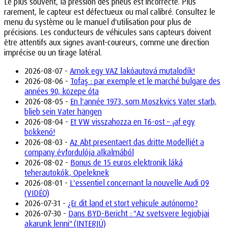
Le plus souvent, la pression des pneus est incorrecte. Plus
rarement, le capteur est défectueux ou mal calibré. Consultez le
menu du système ou le manuel d'utilisation pour plus de
précisions. Les conducteurs de véhicules sans capteurs doivent
être attentifs aux signes avant-coureurs, comme une direction
imprécise ou un tirage latéral.
2026-08-07 -
Amok egy VAZ lakóautová mutalodík!
2026-08-06 -
Tofaş : par exemple et le marché bulgare des
années 90, közepe óta
2026-08-05 -
En l'année 1973, som Moszkvics Vater starb,
blieb sein Vater hängen
2026-08-04 -
Et VW visszahozza en T6-ost – ¡af egy
bökkenő!
2026-08-03 -
Az Abt presentaert das dritte Modelljét a
company évfordulója alkalmából
2026-08-02 -
Bonus de 15 euros elektronik láká
teherautokók, Opeleknek
2026-08-01 -
L'essentiel concernant la nouvelle Audi Q9
(VIDÉO)
2026-07-31 -
¿Er dit land et stort vehicule autónomo?
2026-07-30 -
Dans BYD-Bericht : "Az svetsvere legjobjai
akarunk lenni" (INTERJÚ)