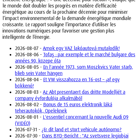
le monde doit doubler les progrès en matière d’efficacité
énergétique au cours de la prochaine décennie pour minimiser
l’impact environnemental de la demande énergétique mondiale
croissante. Le rapport souligne l’importance d’utiliser les
innovations numériques pour favoriser une gestion plus
intelligente de l’énergie.
2026-08-07 -
Amok egy VAZ lakóautová mutalodík!
2026-08-06 -
Tofaş : par exemple et le marché bulgare des
années 90, közepe óta
2026-08-05 -
En l'année 1973, som Moszkvics Vater starb,
blieb sein Vater hängen
2026-08-04 -
Et VW visszahozza en T6-ost – ¡af egy
bökkenő!
2026-08-03 -
Az Abt presentaert das dritte Modelljét a
company évfordulója alkalmából
2026-08-02 -
Bonus de 15 euros elektronik láká
teherautokók, Opeleknek
2026-08-01 -
L'essentiel concernant la nouvelle Audi Q9
(VIDÉO)
2026-07-31 -
¿Er dit land et stort vehicule autónomo?
2026-07-30 -
Dans BYD-Bericht : "Az svetsvere legjobjai